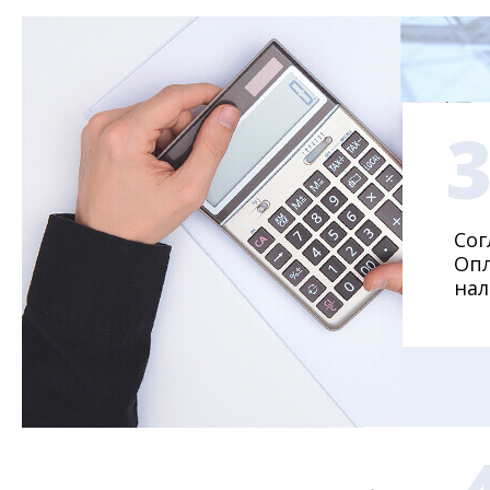
Сог
Опл
нал