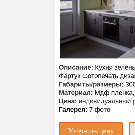
Описание
:
Кухня зелены
Фартук фотопечать,диза
Габариты/размеры
:
300
Материал
:
Мдф пленка, 
Цена:
индивидуальный р
Галерея:
7 фото
Уточнить цену