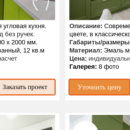
угловая кухня.
Описание
:
Современ
д без ручек.
цвете, в классическ
0 х 2000 мм.
Габариты/размеры
анный, 12 кв.м
Материал
:
Эмаль ма
асчет
Цена:
индивидуальн
Галерея:
8 фото
Заказать проект
Уточнить цену