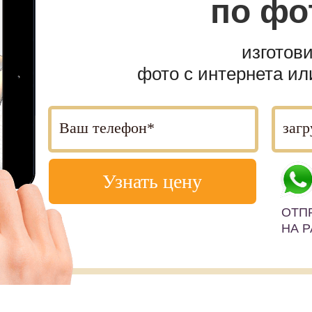
по фо
изготов
фото с интернета и
Узнать цену
ОТП
НА 