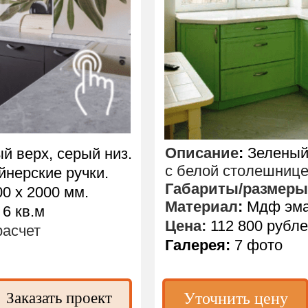
Описание
:
Зеленый 
й верх, серый низ.
с белой столешнице
йнерские ручки.
Габариты/размеры
0 х 2000 мм.
Материал
:
Мдф эмал
6 кв.м
Цена:
112 800 рубл
асчет
Галерея:
7 фото
Заказать проект
Уточнить цену