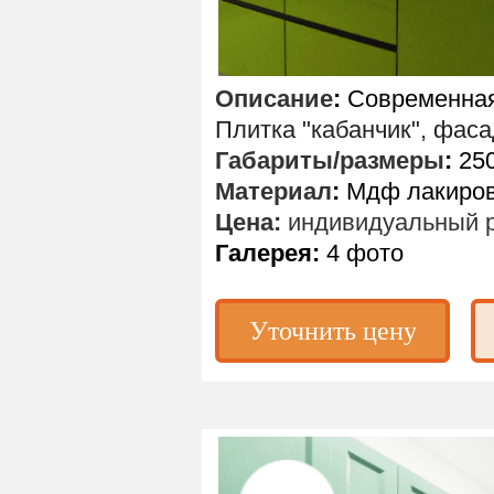
Описание
:
Современная 
Плитка "кабанчик", фаса
Габариты/размеры
:
250
Материал
:
Мдф лакиров
Цена:
индивидуальный р
Галерея:
4 фото
Уточнить цену