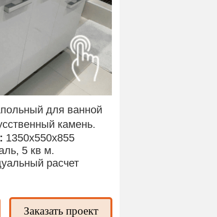
польный для ванной
усственный камень.
:
1350х550х855
ль, 5 кв м.
уальный расчет
Заказать проект