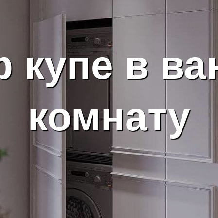
 купе в в
комнату