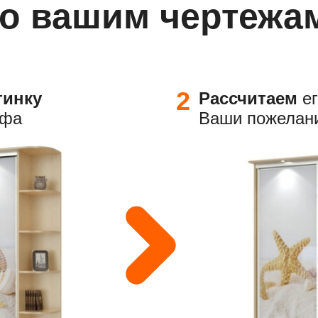
о вашим чертежа
2
тинку
Р
ассчитаем
ег
афа
Ваши пожелан