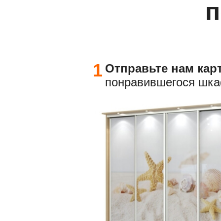
п
1
Отправьте
нам кар
понравившегося шк