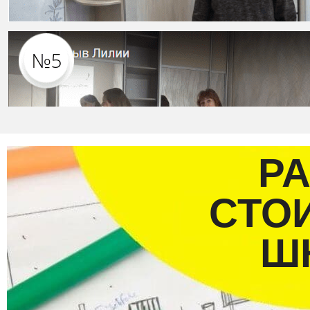
Р
СТО
Ш